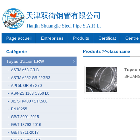
天津双街钢管有限公司
Tianjin Shuangjie Steel Pipe S.A.R.L.
Page accueil
Entreprises
Produits
Certificat
Centre 
Produits >>classname
Catégorie
Tuyau d'acier ERW
Tuyau d
ASTM A53 GR B
SHUANG
ASTM A252 GR 2/ GR3
API 5L GR B / X70
AS/NZS 1163 C350 L0
JIS STK400 / STK500
EN10255
GB/T 3091-2015
GB/T 13793-2016
GB/T 9711-2017