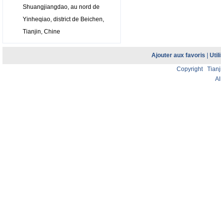
Shuangjiangdao, au nord de
Yinheqiao, district de Beichen,
Tianjin, Chine
Ajouter aux favoris
|
Util
Copyright Tianji
Al