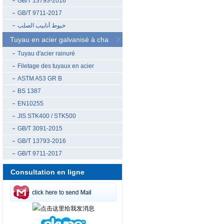
GB/T 13793-2016
GB/T 9711-2017
خيوط أنابيب الصلب
Tuyau en acier galvanisé à cha
Tuyau d'acier rainuré
Filetage des tuyaux en acier
ASTM A53 GR B
BS 1387
EN10255
JIS STK400 / STK500
GB/T 3091-2015
GB/T 13793-2016
GB/T 9711-2017
Consultation en ligne