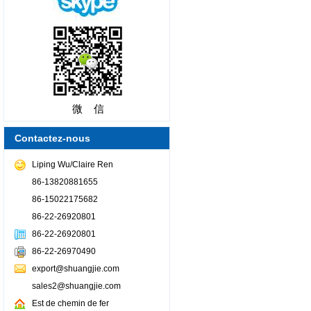
微 信
Contactez-nous
Liping Wu/Claire Ren
86-13820881655
86-15022175682
86-22-26920801
86-22-26920801
86-22-26970490
export@shuangjie.com
sales2@shuangjie.com
Est de chemin de fer