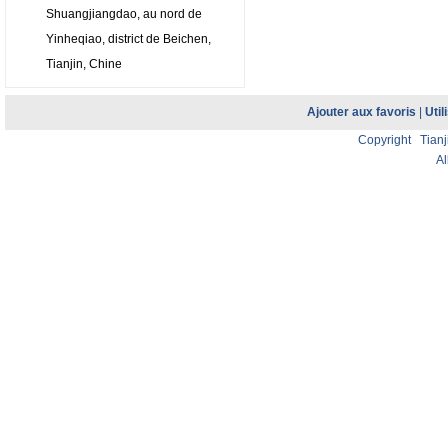
Shuangjiangdao, au nord de
Yinheqiao, district de Beichen,
Tianjin, Chine
Ajouter aux favoris
|
Util
Copyright Tianji
Al