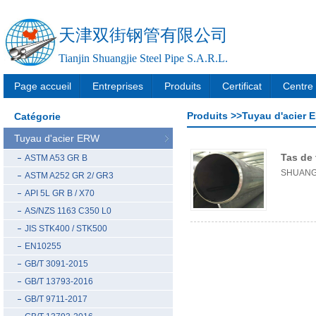
天津双街钢管有限公司
Tianjin Shuangjie Steel Pipe S.A.R.L.
Page accueil
Entreprises
Produits
Certificat
Centre 
Produits >>Tuyau d'acier
Catégorie
Tuyau d'acier ERW
Tas de
ASTM A53 GR B
SHUANG
ASTM A252 GR 2/ GR3
API 5L GR B / X70
AS/NZS 1163 C350 L0
JIS STK400 / STK500
EN10255
GB/T 3091-2015
GB/T 13793-2016
GB/T 9711-2017