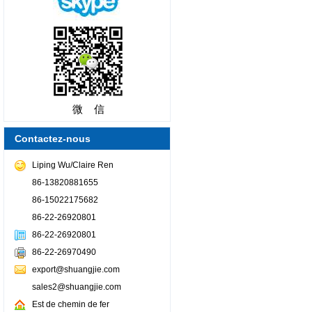
微 信
Contactez-nous
Liping Wu/Claire Ren
86-13820881655
86-15022175682
86-22-26920801
86-22-26920801
86-22-26970490
export@shuangjie.com
sales2@shuangjie.com
Est de chemin de fer