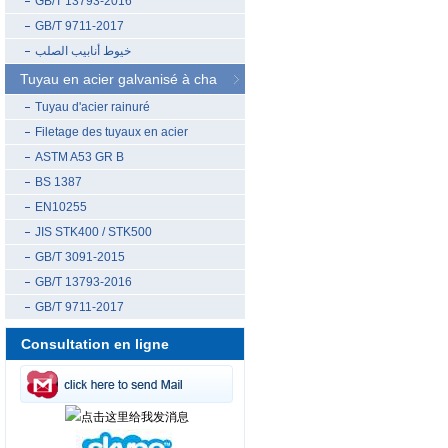
GB/T 13793-2016
GB/T 9711-2017
خيوط أنابيب الصلب
Tuyau en acier galvanisé à cha
Tuyau d'acier rainuré
Filetage des tuyaux en acier
ASTM A53 GR B
BS 1387
EN10255
JIS STK400 / STK500
GB/T 3091-2015
GB/T 13793-2016
GB/T 9711-2017
Consultation en ligne