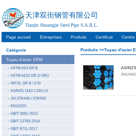
天津双街钢管有限公司
Tianjin Shuangjie Steel Pipe S.A.R.L.
Page accueil
Entreprises
Produits
Certificat
Centre 
Produits >>Tuyau d'acier
Catégorie
Tuyau d'acier ERW
AS/NZS
ASTM A53 GR B
SHUANG
ASTM A252 GR 2/ GR3
API 5L GR B / X70
AS/NZS 1163 C350 L0
JIS STK400 / STK500
EN10255
GB/T 3091-2015
GB/T 13793-2016
GB/T 9711-2017