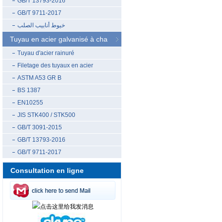
GB/T 13793-2016
GB/T 9711-2017
خيوط أنابيب الصلب
Tuyau en acier galvanisé à cha
Tuyau d'acier rainuré
Filetage des tuyaux en acier
ASTM A53 GR B
BS 1387
EN10255
JIS STK400 / STK500
GB/T 3091-2015
GB/T 13793-2016
GB/T 9711-2017
Consultation en ligne