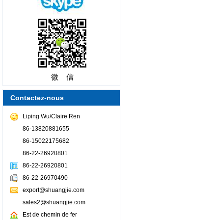
微 信
Contactez-nous
Liping Wu/Claire Ren
86-13820881655
86-15022175682
86-22-26920801
86-22-26920801
86-22-26970490
export@shuangjie.com
sales2@shuangjie.com
Est de chemin de fer