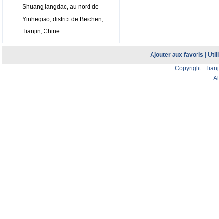
Shuangjiangdao, au nord de
Yinheqiao, district de Beichen,
Tianjin, Chine
Ajouter aux favoris
|
Util
Copyright Tianji
Al